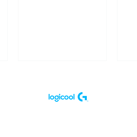
出演情報 - GreedZzが大阪
出演
コミコン2025「プレイヤー
1回 