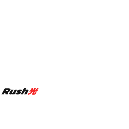
情報 - GreedZzが「第
Crazy Raccoon Cup