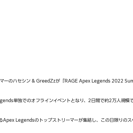
ーマーのハセシン & GreedZzが『RAGE Apex Legends 2022 
 Legends単独でのオフラインイベントとなり、2日間で約2万人規
るApex Legendsのトップストリーマーが集結し、この日限りの