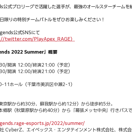
egends公式プロリーグで活躍した選手が、最強のオールスターチーム
日限りの特別チームバトルをぜひお楽しみください！
egends公式SNSにて
//twitter.com/PlayApex_RAGE）
ends 2022 Summer」概要
30/開演 12:00/終演21:00（予定）
30/開演 12:00/終演21:00（予定）
0-11ホール（千葉市美浜区中瀬2-1）
（東京駅から約30分、蘇我駅から約12分）から徒歩約5分。
張本郷駅（秋葉原駅から約40分）から「幕張メッセ中央」行きバスで
egends.rage-esports.jp/2022/summer/
社 CyberZ、エイベックス・エンタテインメント株式会社、株式