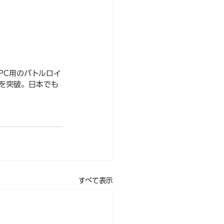
、
tch/PC用のバトルロイ
人を突破。日本でも
すべて表示