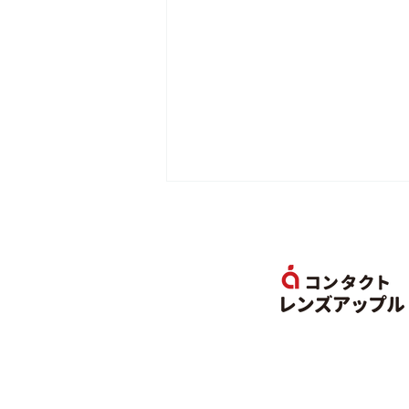
CALL OF DUTY:BO6コー
チング企画にHuntがコーチ