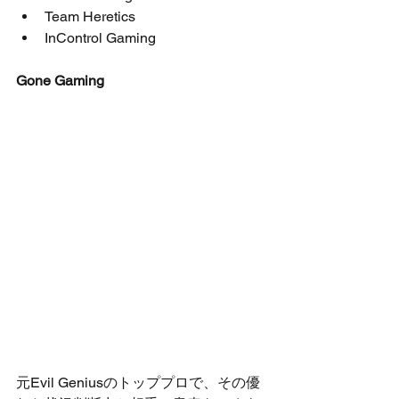
Team Heretics  
InControl Gaming 
Gone Gaming
元Evil Geniusのトッププロで、その優