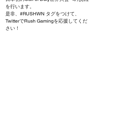
を行います。
是非、#RUSHWN タグをつけて、
TwitterでRush Gamingを応援してくだ
さい！
大会詳細はこちら
開催日：2018年6月15日～6月17日（現
地時間）
開催地：Anaheim Convention Center
出場チーム：160オープンブラケットチ
ーム+16チーム（POOL PLAY 
TEAMS）
スケジュール：
＜6月15日＞ 
12:00（日本時間6月16日(土) 4:00 
）大会開始  