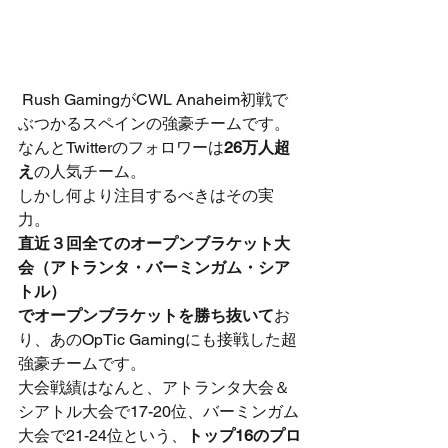
 Rush GamingがCWL Anaheim初戦で
ぶつかるスペインの強豪チームです。
なんとTwitterのフォロワーは
26万人超
え
の人気チーム。
しかし何より注目するべきはその実
力。
直近３回全てのオープンブラケット大
会（アトランタ・バーミンガム・シア
トル）
でオープンブラケットを勝ち抜いて
お
り、あのOpTic Gamingにも接戦した超
強豪チームです。
大会戦績はなんと、アトランタ大会＆
シアトル大会で17-20位、バーミンガム
大会で21-24位という、
トップ16のプロ