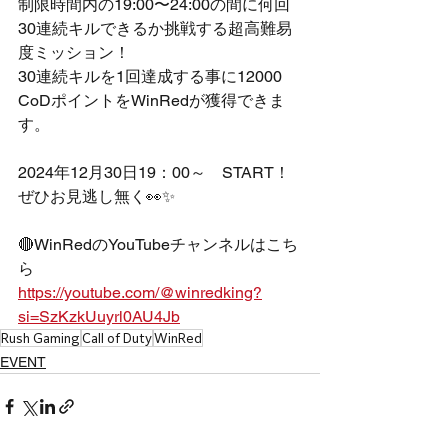
制限時間内の19:00〜24:00の間に何回
30連続キルできるか挑戦する超高難易
度ミッション！
30連続キルを1回達成する事に12000 
CoDポイントをWinRedが獲得できま
す。
2024年12月30日19：00～　START！
ぜひお見逃し無く👀✨
🔴WinRedのYouTubeチャンネルはこち
ら
https://youtube.com/@winredking?
si=SzKzkUuyrl0AU4Jb
Rush Gaming
Call of Duty
WinRed
EVENT