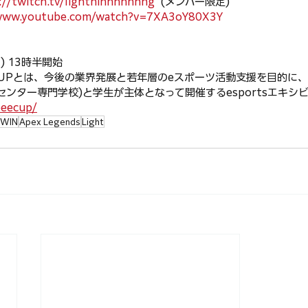
://twitch.tv/lightninnnnnnng
  (メンバー限定)
/www.youtube.com/watch?v=7XA3oY80X3Y
)
 13時半開始
 CUPとは、今後の業界発展と若年層のeスポーツ活動支援を目的に、 TE
センター専門学校)と学生が主体となって開催するesportsエキシ
eeecup/
HWIN
Apex Legends
Light