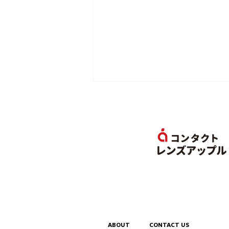
イベント告知 - 「Rush道場
STREET FIGHTER 6」開
催決定!
ABOUT
CONTACT US