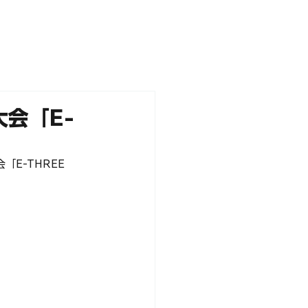
NEWS
PARTNERS
STORE
大会「E-
「E-THREE 