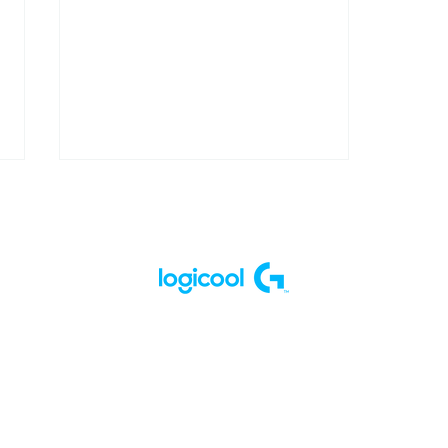
「RUSHQUEST#7」が放
送! オフラインファンイベン
ト決定！？