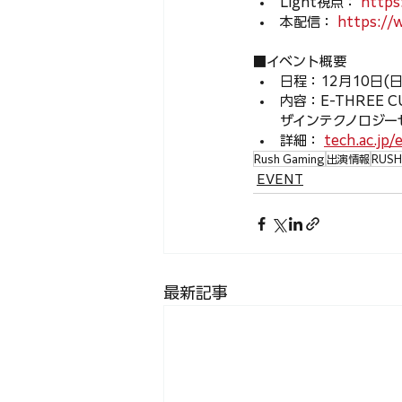
Light視点： 
https
本配信： 
https:/
■イベント概要
日程：12月
10日(日
内容：E-THREE
ザインテクノロジー
詳細： 
tech.ac.jp/
Rush Gaming
出演情報
RUS
EVENT
最新記事