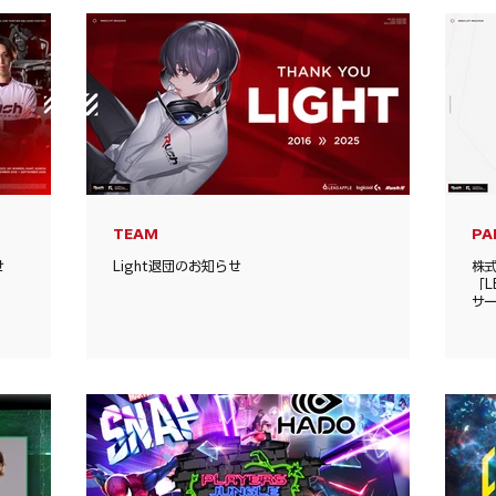
TEAM
PA
せ
Light退団のお知らせ
株式
「L
サ