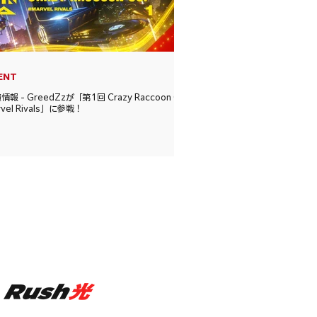
ENT
情報 - GreedZzが「第1回 Crazy Raccoon Cup
rvel Rivals」に参戦！