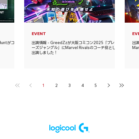
EVENT
EV
Huntがコー
出演情報 - GreedZzが大阪コミコン2025「プレイヤ
出演
ーズジャングル」にMarvel Rivalsのコーチ役として
Ma
出演しました！
1
2
3
4
5