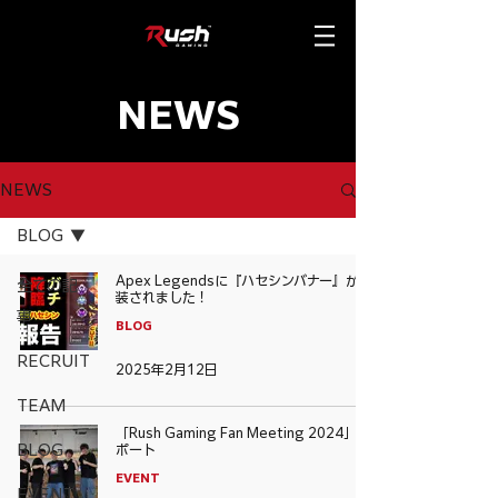
NEWS
NEWS
BLOG
Apex Legendsに『ハセシンバナー』が実
全ての記
装されました！
事
BLOG
RECRUIT
2025年2月12日
TEAM
「Rush Gaming Fan Meeting 2024」レ
BLOG
ポート
EVENT
EVENT