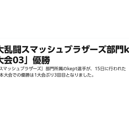
ABOUT
MEMBERS
 大乱闘スマッシュブラザーズ部門ke
大会03」優勝
大乱闘スマッシュブラザーズ」部門所属のkept選手が、15日に行われ
! 本大会での優勝は1大会ぶり3回目となりました。