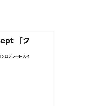
NEWS
PARTNERS
STORE
pt 「ク
た「クロブラ平日大会