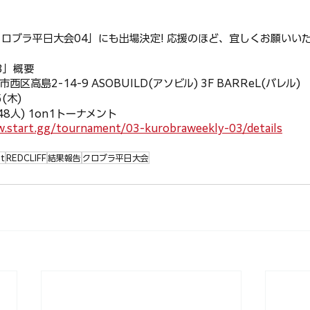
クロブラ平日大会04」にも出場決定! 応援のほど、宜しくお願いいた
3」概要
区高島2-14-9 ASOBUILD(アソビル) 3F BARReL(バレル)
(木)
8人) 1on1トーナメント
.start.gg/tournament/03-kurobraweekly-03/details
t
REDCLIFF
結果報告
クロブラ平日大会