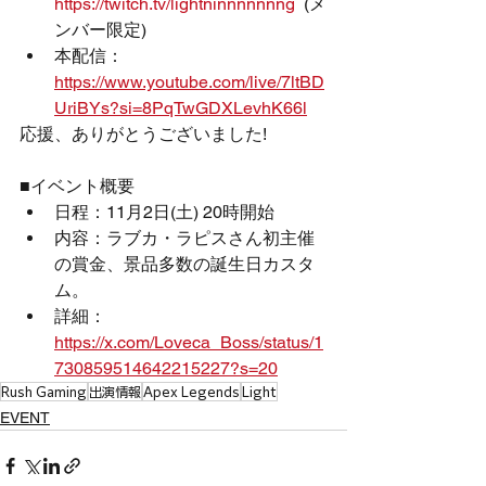
https://twitch.tv/lightninnnnnnng
  (メ
ンバー限定)
本配信： 
https://www.youtube.com/live/7ltBD
UriBYs?si=8PqTwGDXLevhK66l
応援、ありがとうございました!
■イベント概要
日程：11月2日(土) 20時開始
内容：ラブカ・ラピスさん初主催
の賞金、景品多数の誕生日カスタ
ム。
詳細： 
https://x.com/Loveca_Boss/status/1
730859514642215227?s=20
Rush Gaming
出演情報
Apex Legends
Light
EVENT