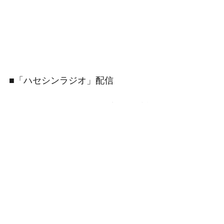
■「ハセシンラジオ」配信
step backをBGMに夏の思い出を振り返
ったハセシンラジオ。
まったり（!?）な雰囲気の中で、実の
お兄さん登場も! 
配信日 8月30日 20:00~
🔴配信アーカイブはこちら
https://www.youtube.com/watch?v=5-
OgigScH0o