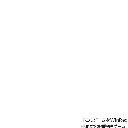
「このゲームをWinRe
Huntが爆弾解除ゲーム「Kee