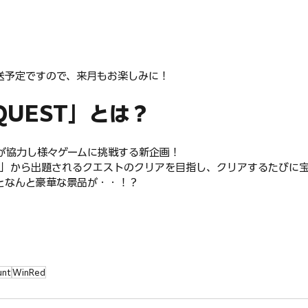
送予定ですので、来月もお楽しみに！
QUEST」とは？
ンバーが協力し様々ゲームに挑戦する新企画！
ラ」から出題されるクエストのクリアを目指し、クリアするたびに
となんと豪華な景品が・・！？
unt
WinRed