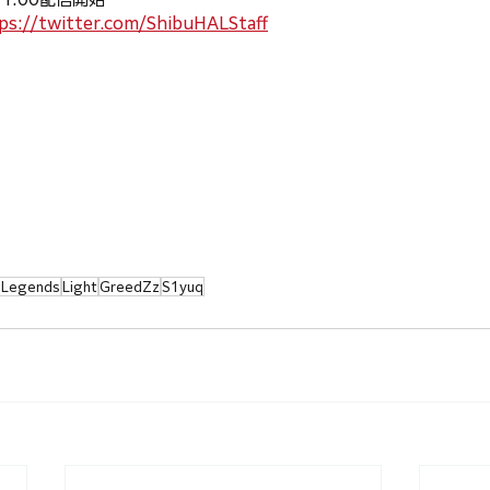
ps://twitter.com/ShibuHALStaff
 Legends
Light
GreedZz
S1yuq