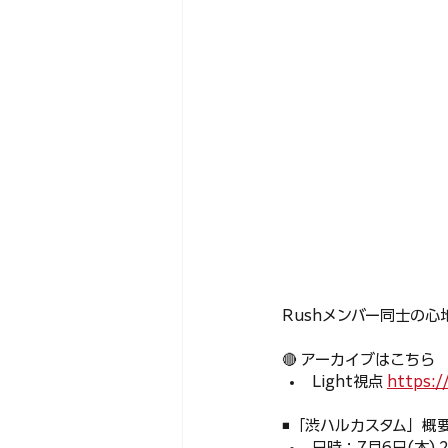
Rushメンバー同士の
🔴 アーカイブはこちら
Light視点 
https:/
◾️「渋ハルカスタム」概
日時：7月6日(木) 