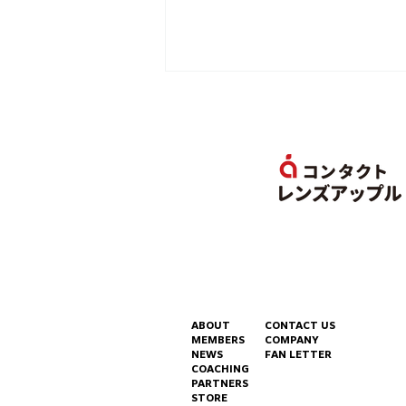
Rush Gaming、株式会社ユ
ニットコムの「iiyama PC」
ブランド「LEVEL∞（レベ
ABOUT
CONTACT US
MEMBERS
COMPANY
ル インフィニティ）」とスポ
NEWS
FAN LETTER
COACHING
ンサーシップ契約を締結
PARTNERS
STORE