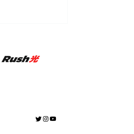
h Gaming、 ゲーミン
ランド「ASTRO
ming」とスポンサーシッ
約を締結