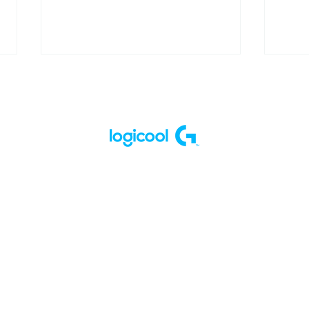
Rush Gaming、コンタクト
Rus
レンズ通販サイト「レンズア
グブ
ップル」を運営する株式会社
Ga
パレンテとスポンサーシップ
プ契
契約を締結