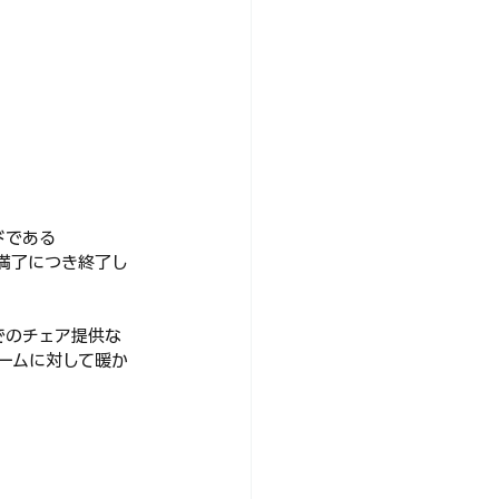
ンドである
間満了につき終了し
でのチェア提供な
チームに対して暖か