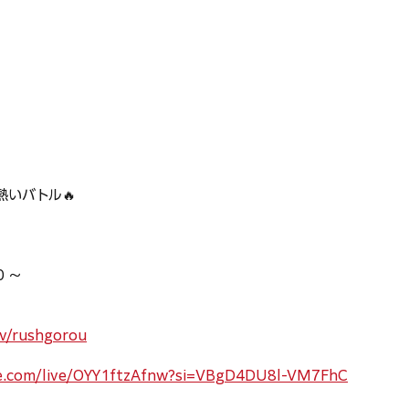
熱いバトル🔥
0 〜
tv/rushgorou
e.com/live/OYY1ftzAfnw?si=VBgD4DU8l-VM7FhC