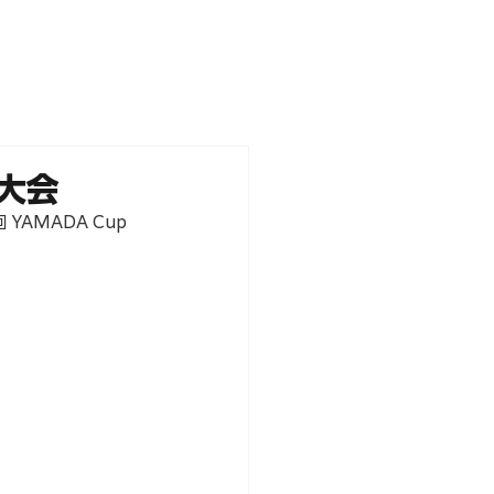
NEWS
PARTNERS
STORE
s大会
AMADA Cup 