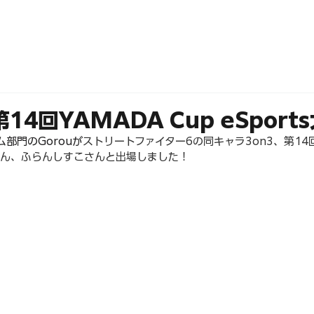
ABOUT
MEMBERS
第14回YAMADA Cup eSport
ーム部門のGorouが
ストリートファイター6の同キャラ3on3、第14回 Y
どさん、ふらんしすこさんと出場しました！