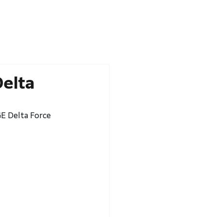
NEWS
PARTNERS
STORE
elta
E Delta Force 