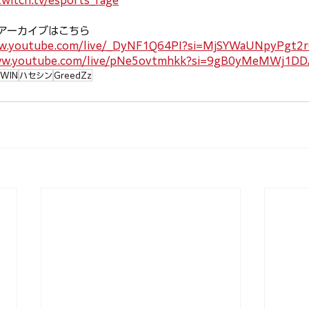
witch.tv/esports_rage
配信アーカイブはこちら
ww.youtube.com/live/_DyNF1Q64PI?si=MjSYWaUNpyPgt2r
ww.youtube.com/live/pNe5ovtmhkk?si=9gB0yMeMWj1D
HWIN
ハセシン
GreedZz