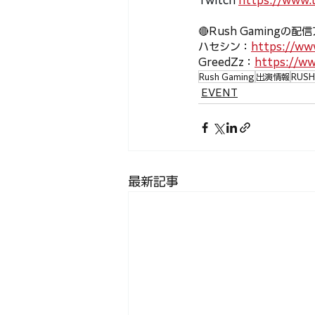
Twitch 
https://www.t
🔴Rush Gamingの
ハセシン：
https://w
GreedZz：
https://w
Rush Gaming
出演情報
RUS
EVENT
最新記事