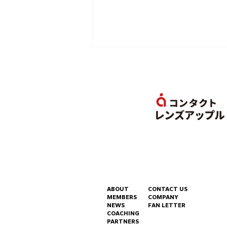
出場情報 - ハセシンが「碧依
さくらPRESENTS第2弾
『ASGS』」に出場します！
ABOUT
CONTACT US
MEMBERS
COMPANY
NEWS
FAN LETTER
COACHING
PARTNERS