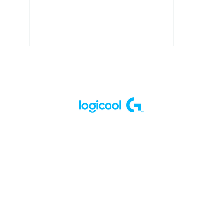
出演情報 - ハセシン
出演
GreedZzが「RGC Apex
Gr
Legends with ハナマル
の陣
キ」に参加しました！