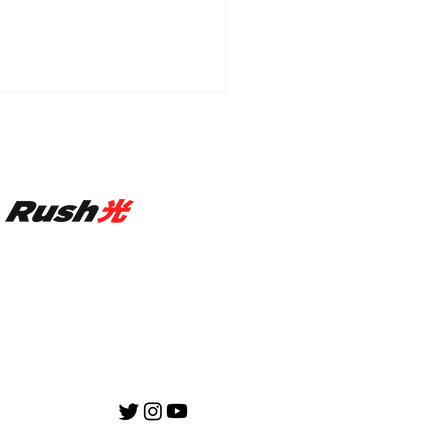
情報 - ハセシン、
eedZzが「えぺまつり夏
 再来」に出演決定!