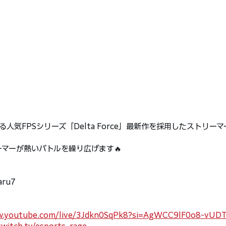
る人気FPSシリーズ「Delta Force」最新作を採用したストリー
ーマーが熱いバトルを繰り広げます🔥
u7 
 
w.youtube.com/live/3Jdkn0SqPk8?si=AgWCC9lF0o8-vUD