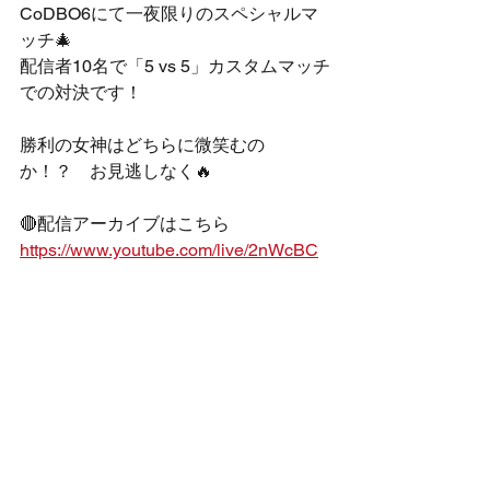
CoDBO6にて一夜限りのスペシャルマ
ッチ🎄
配信者10名で「5 vs 5」カスタムマッチ
での対決です！
勝利の女神はどちらに微笑むの
か！？　お見逃しなく🔥
🔴配信アーカイブはこちら
https://www.youtube.com/live/2nWcBC
QzdW0?si=8bPZBdC4KTLJ2Feu
Rush Gaming
出演情報
ハセシン
Call of Duty
EVENT
すべて表示
最新記事