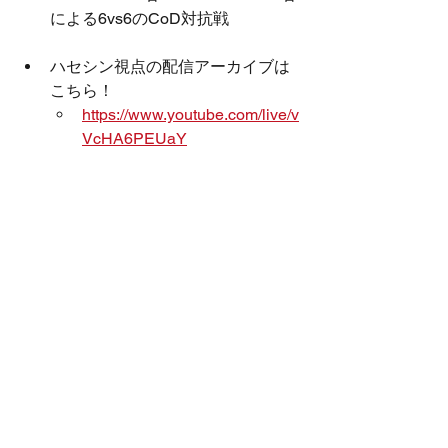
による6vs6のCoD対抗戦
ハセシン視点の配信アーカイブは
こちら！
https://www.youtube.com/live/v
VcHA6PEUaY
Rush Gaming
出演情報
ハセシン
Call of Duty
大会情報
TEAM
EVENT