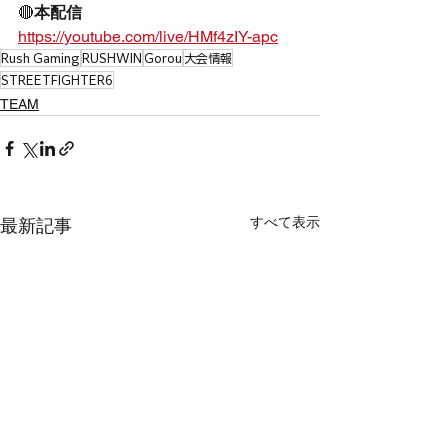
🔴
本配信
https://youtube.com/live/HMf4zIY-apc
Rush Gaming
RUSHWIN
Gorou
大会情報
STREETFIGHTER6
TEAM
すべて表示
最新記事