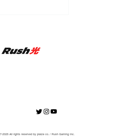
情報 - 第14回
ADA Cup eSports大
-2025 All rights reserved by plaize co. / Rush Gaming Inc.