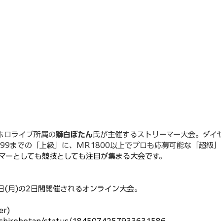
・ホロライブ所属の
獅白ぼたん
氏が主催する
ストリーマー大会
。
ダイ
99までの「
上級
」に、MR1800以上でプロも応募可能な「
超級
」
マーとしても競技としても注目が集まる大会です。
14日(月)の2日間開催されるオンライン大会。
r)