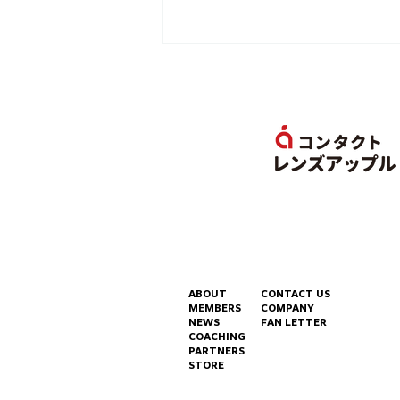
Rush Gaming チーム活動
終了のお知らせ
ABOUT
CONTACT US
MEMBERS
COMPANY
NEWS
FAN LETTER
COACHING
PARTNERS
STORE