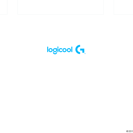
Light退団のお知らせ
出場
YAM
会
@2017