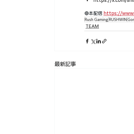
https://x.com/s
🔴本配信 
https://www
Rush Gaming
RUSHWIN
Go
TEAM
最新記事