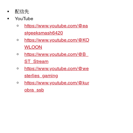
配信先
YouTube
https://www.youtube.com/@ea
stgeeksmash6420
https://www.youtube.com/@KO
WLOON
https://www.youtube.com/@B_
ST_Stream
https://www.youtube.com/@we
sterlies_gaming
https://www.youtube.com/@kur
obra_ssb
Twitch
https://www.twitch.tv/vgbc_jpn
Rush Gaming
RUSHWIN
kept
大会情報
スマブラ
TEAM