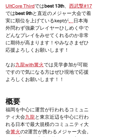
UltCore Third
では
best 13th
、
西武撃#17
では
best 9th
と直近のメジャー大会で着
実に順位を上げているkeptが
、
日本海
外問わず強豪プレイヤーひしめく中で
どんなプレイをみせてくれるのか非常
に期待が高まります！やみなさまぜひ
応援よろしくお願いします！
なお
九龍
with
篝火
では見学参加が可能
ですので気になる方はぜひ現地で応援
よろしくお願いします！！
概要
福岡を中心に運営が行われるコミュニ
ティ大会
九龍
と東京近辺を中心に行わ
れる日本で最大規模のコミュニティ大
会
篝火
の2運営が携わるメジャー大会。