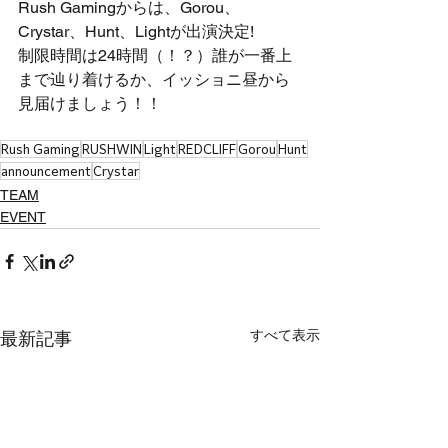
Rush Gamingからは、Gorou、
Crystar、Hunt、Lightが出演決定!
制限時間は24時間（！？）誰が一番上
まで辿り着けるか、イッショニ昼から
見届けましょう！！
Rush Gaming
RUSHWIN
Light
REDCLIFF
Gorou
Hunt
announcement
Crystar
TEAM
EVENT
すべて表示
最新記事