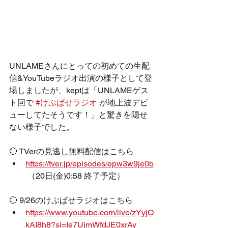
UNLAMEさんにとっての初めての生配
信&YouTubeラジオ出演の様子として登
場しましたが、keptは「UNLAMEゲス
ト回で 
#けぷぱせラジオ
 が地上波デビ
ューしてたそうです！」と驚きを隠せ
ない様子でした。
🔴 TVerの見逃し無料配信はこちら
https://tver.jp/episodes/epw3w9je0b
 （20日(金)0:58 終了予定）
🔴 9/26のけぷぱせラジオはこちら
https://www.youtube.com/live/zYyjO
kAI8h8?si=Ie7UjmWfdJE0xrAy