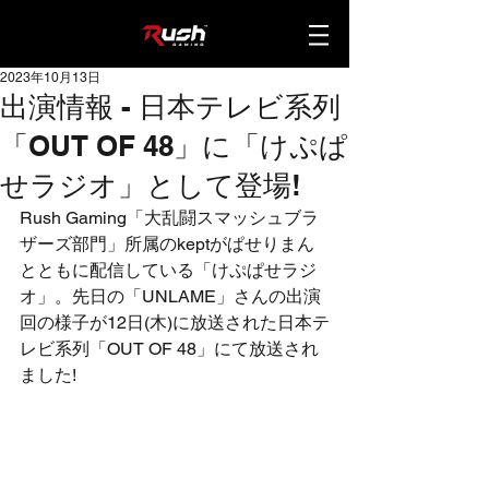
2023年10月13日
出演情報 - 日本テレビ系列
「OUT OF 48」に「けぷぱ
せラジオ」として登場!
Rush Gaming「大乱闘スマッシュブラ
ザーズ部門」所属のkeptがぱせりまん
とともに配信している「けぷぱせラジ
オ」。先日の「UNLAME」さんの出演
回の様子が12日(木)に放送された日本テ
レビ系列「OUT OF 48」にて放送され
ました!