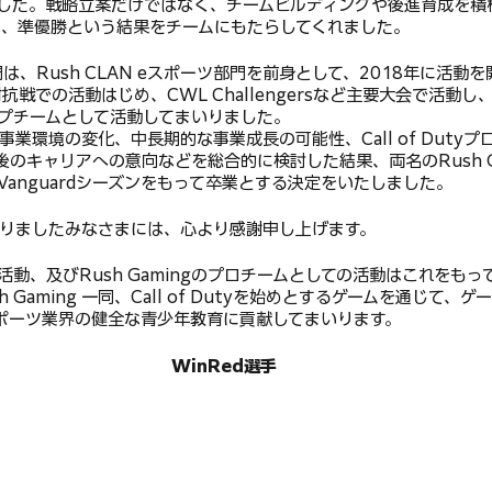
した。戦略立案だけではなく、チームビルディングや後進育成を積極
では、準優勝という結果をチームにもたらしてくれました。
oD部門は、Rush CLAN eスポーツ部門を前身として、2018年に活
戦での活動はじめ、CWL Challengersなど主要大会で活動し、日本
トップチームとして活動してまいりました。
業環境の変化、中長期的な事業成長の可能性、Call of Duty
のキャリアへの意向などを総合的に検討した結果、両名のRush G
anguardシーズンをもって卒業とする決定をいたしました。
りましたみなさまには、心より感謝申し上げます。
動、及びRush Gamingのプロチームとしての活動はこれをも
 Gaming 一同、Call of Dutyを始めとするゲームを通じて、
ポーツ業界の健全な青少年教育に貢献してまいります。
WinRed選手