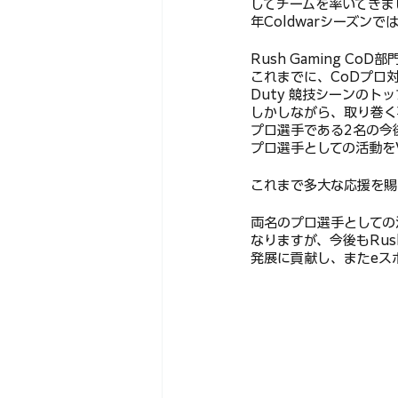
してチームを率いてきま
年Coldwarシーズン
Rush Gaming C
これまでに、CoDプロ対抗
Duty 競技シーンの
しかしながら、取り巻く事
プロ選手である2名の今後
プロ選手としての活動をV
これまで多大な応援を賜
両名のプロ選手としての活
なりますが、今後もRush
発展に貢献し、またeス