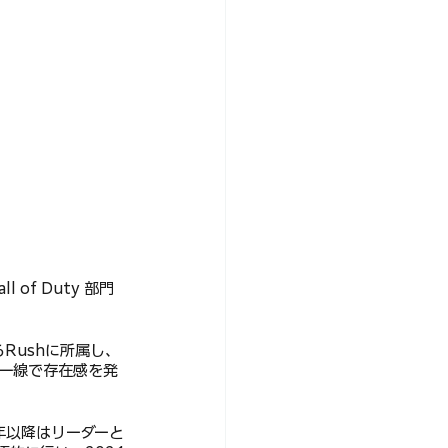
 of Duty 部門
からRushに所属し、
一線で存在感を発
0年以降はリーダーと