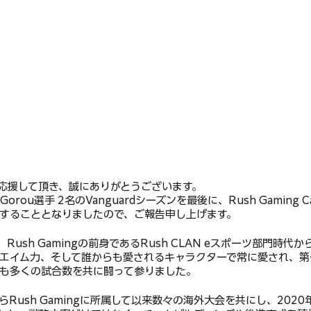
ngを応援して頂き、誠にありがとうございます。
rou選手 2名のVanguardシーズンを最後に、Rush Gaming Call
することとなりましたので、ご報告申し上げます。
、Rush Gamingの前身であるRush CLAN eスポーツ部門時代
エイム力、そして誰からも愛されるキャラクターで常に愛され、第
も多くの試合数を共に闘って参りました。
からRush Gamingに所属して以来数々の海外大会を共にし、202