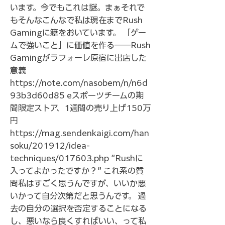
います。今でもこれは謎。まぁそれで
もそんなこんなで私は現在までRush
Gamingに籍をおいています。 「ゲー
ムで強いこと」に価値を作る──Rush
Gamingがラフォーレ原宿に出店した
意義
https://note.com/nasobem/n/n6d
93b3d60d85
eスポーツチームの期
間限定ストア、1週間の売り上げ150万
円
https://mag.sendenkaigi.com/han
soku/201912/idea-
techniques/017603.php
”Rushに
入ってよかったですか？” これ系の質
問私はすごく思うんですが、いいか悪
いかって自分次第だと思うんです。 過
去の自分の選択を否定することになる
し、悪いなら良くすればいい、って私