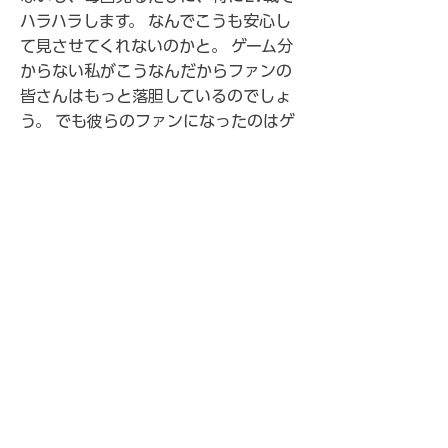
ハラハラします。 なんでこうも安心し
て見させてくれないのかと。 ゲーム分
からない私がこうなんだからファンの
皆さんはもっと落胆しているのでしょ
う。 でも彼らのファンになったのはゲ
ームでも顔でもなく、 彼らの人間性だ
し、 彼らはいつか頂上に立つから、 そ
の瞬間に私は立ち会いたいからこれか
らもその瞬間まで全力で応援したいと
思います。 あともう一点、Rushに入
ってから自分の生き方を見直すように
なりました。 私がゲームをするように
なったのです。 最近KRTMサーバーの
ゴミ箱に居座ったりファンの方とCoD
をするのがすごく楽しいです。 趣味が
仕事というこの人生に全く別のゲーム
という道を追加できたのはRushだから
こそだと思います。 確かにRushじゃ