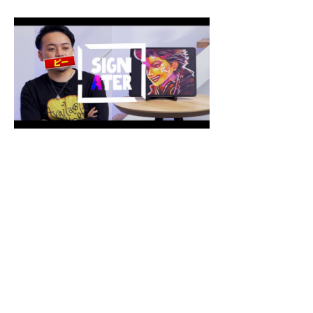
ストリーマー部門のハセシンが
『Signater』に出演いたします。
『Signater』はゲーマーのパーソナルに迫
るメディアプロジェクトです。 単なるエン
タメではなくコミュニティツールとしても発
展を遂げるゲームを媒介にして、広くユーザ
ーと繋がるプレイヤーたちを捉えていま
す。...
Previous
Next