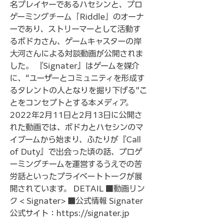
名プレイヤーであるハセシンと、プロ
ゲーミングチーム「Riddle」のオーナ
ーであり、ストリーマーとして活動す
るボドカさん、ゲームキャスターの岸
大河さんによる対談動画が公開されま
した。 『Signater』はゲームを媒介
に、“ユーザーとコミュニティを形成す
るタレントの人となりを掘り下げる”こ
とをコンセプトとする本メディア。
2022年2月11日と2月13日に公開さ
れた動画では、ボドカとハセシンのマ
イブームから始まり、ふたりが『Call
of Duty』で出会った頃の話、プロゲ
ーミングチームを運営するうえでの苦
労話といったプライベートトークが展
開されています。 DETAIL ■動画リン
ク < Signater> ■公式情報 Signater
公式サイト：
https://signater.jp