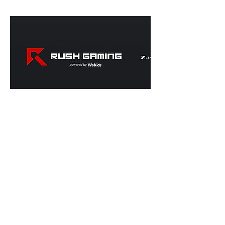
ソフマップAKIBA2号店 パソコン総合館 2
階（東京・秋葉原）に、eスポーツプロチー
ムグッズ専門フロアが7/28(土)よりオープン
しました。 GreedZz選手サイン入りユニフ
ォームの展示や、実際にグッズを手にとって
購入いただけます！...
Previous
Next