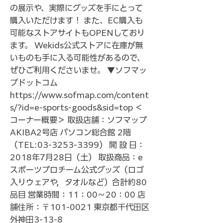
の展示や、実際にグッズを手にとって
購入いただけます！ また、EC購入も
可能なストアサイトもOPENしており
ます。 Wekids公式ストアに在庫が無
いものも手に入る可能性があるので、
ぜひご利用くださいませ。 ▼ソフマッ
プドットコム
https://www.sofmap.com/content
s/?id=e-sports-goods&sid=top
＜
コーナー概要＞ 取扱店舗：ソフマップ
AKIBA2号店 パソコン総合館 2階
（TEL:
03-3253-3399
） 開 設 日：
2018年7月28日（土） 取扱商品：e
スポーツプロチーム公式グッズ（ロゴ
入りウェアや，タオルなど）合計約80
品目 営業時間：11：00〜20：00 店
舗住所：〒101-0021 東京都千代田区
外神田3-13-8 ​