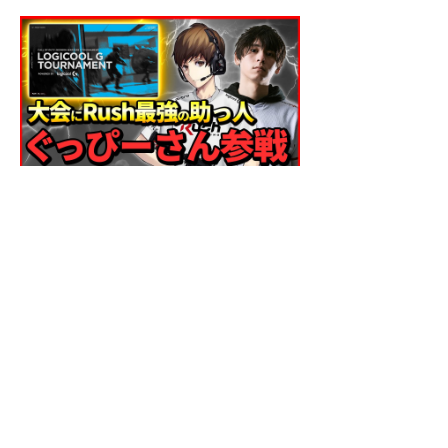
CoD MW2のオープン大会として、
「Logicool G TOURNAMENT」が6月10
日(土)に予選、11日(日)には準決勝、決勝が
行われ、Rush GamingからWinRed、
Gorou、S1Yuq、Crystar、そして緊急参戦
としてストリーマーのGPが参加しま...
Previous
Next