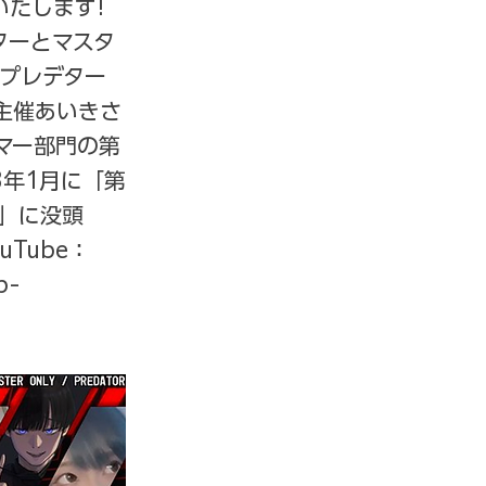
いたします!
デターとマスタ
幕プレデター
主催あいきさ
トリーマー部門の第
3年1月に「第
ま」に没頭
uTube：
p-