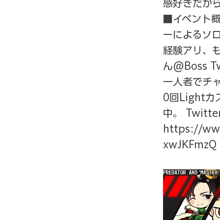
感好きだから
■イベント概
ーによるソロ
経験アリ、も
ん@Boss T
一人者でチャ
0回Ligh
中。 Twitt
https://w
xwJKFmzQ