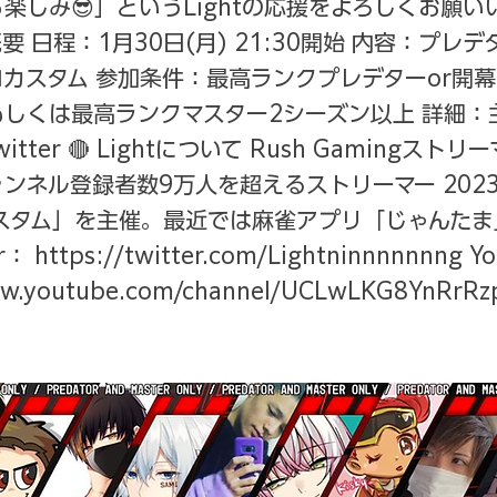
楽しみ😎」というLightの応援をよろしくお願い
要 日程：1月30日(月) 21:30開始 内容：プレ
カスタム 参加条件：最高ランクプレデターor開
しくは最高ランクマスター2シーズン以上 詳細：
witter 🔴 Lightについて Rush Gamingス
ンネル登録者数9万人を超えるストリーマー 202
tカスタム」を主催。最近では麻雀アプリ「じゃんた
er：
https://twitter.com/Lightninnnnnnng
Yo
ww.youtube.com/channel/UCLwLKG8YnRrRz