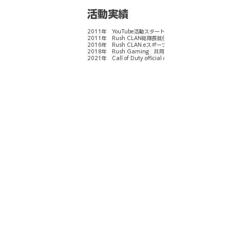
​活動実績
2011年 YouTube活動スタート
2011年 Rush CLAN総隊長就任
2016年 Rush CLAN eスポーツ Call of Duty 部門創設
2018年 Rush Gaming 共同創業
2021年 Call of Duty official creator就任
@2017-2025 All rights reserved by plaize co. / Rush Gaming Inc.