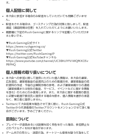
す。
個人配信に関して
本大会に参加する場合のみ配信をしていただいても問題ございませ
ん。
配信をされる場合は、ゴースティング行為の対策と致しまして、配信
遅延（遅延時間は任意）を入れていただくようにお願いいたします。
概要欄に下記のRush Gamingに関するリンクを記載していただけま
すと幸いです。
▼Rush Gaming公式サイト
https://www.rushgaming.co/
▼Rush Gaming公式Twitter
https://twitter.com/RushGamingJP
▼Rush Gaming公式YouTubeチャンネル
https://www.youtube.com/channel/UC3BHJJYYViWQfKKO5v
P8PHQ
個人情報の取り扱いについて
本大会への参加に際して提供いただいた個人情報は、本大会の運営、
広告宣伝、運営者製品の品質向上のための調査分析、運営者製品の統
計資料の作成・今後の企画制作等の参考、および運営組織からの連絡
（運営組織または他社の製品、サービス、イベントなどに関する情報
を含む）のためにのみ使用します。また、本大会に関する業務の委託
に必要な範囲で委託先に提供する場合を除き、個人情報を選手の承諾
なく、第三者に提供しません。
Twitterにて大会結果を報告させて頂く際に、Rush Gaming公式
Twitterから代表者様のTwitterアカウントをメンションさせて頂く場
合がございます。予めご了承ください。
罰則について
プレイヤーが虚偽あるいは誤解を招く申告を行った場合、参加停止な
どのペナルティを科す場合があります。
ゲーム内での荒らし・迷惑行為、チートツール使用を疑う行為をして