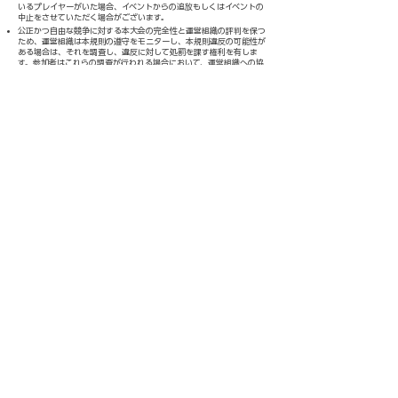
いるプレイヤーがいた場合、イベントからの追放もしくはイベントの
中止をさせていただく場合がございます。
公正かつ自由な競争に対する本大会の完全性と運営組織の評判を保つ
ため、運営組織は本規則の遵守をモニターし、本規則違反の可能性が
ある場合は、それを調査し、違反に対して処罰を課す権利を有しま
す。参加者はこれらの調査が行われる場合において、運営組織への協
力に同意したものと見なされます。
参加者が本規則違反をしていると運営組織が判断した場合、該当する
参加者は直ちに失格とされ、本大会の登録から削除される可能性があ
ります。これに加え、運営組織は独自の裁量で参加者に対し警告を行
い、運営組織のウェブサイトや他のメディアでその警告を公表するこ
とがあります。適切な処罰に関する運営組織の決定は最終的かつ、拘
束力があります。
不服申し立て権利
罰則についての不服がある場合、各試合終了後から10分以内に申し
立てを行なってください。申請は必ず該当するシーン（試合結果画面
など）がわかるスクリーンショットまたは録画映像を運営組織に提出
してください。
情報を公開する権利
運営組織は、ペナルティの情報を公開する権利を有します。対象者
は、運営組織、メディア、選手、または他の者に対する法的措置の権
利を放棄します。
免責事項
参加者は、自らの責任において本大会に参加するものとします。運営
組織は、参加者または第三者に対して、本大会の内容、および本大会
への参加を通じて得られる情報の内容について、その完全性、正確
性、確実性、有益性などについて、一切の責任を負わないものとしま
す。
参加者は、本イベントに参加するために必要なあらゆる機器および通
信手段（以下「利用環境」といいます。）を自らの責任と費用におい
て整備するものとし、運営組織は参加者の利用環境について一切関与
せず、また一切の責任を負わないものとします。