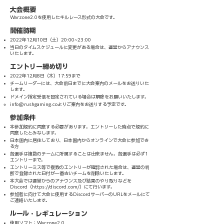
大会概要
Warzone2.0を使用したキルレース形式の大会です。
開催時期
2022年12月10日（土）20:00~23:00
当日のタイムスケジュールに変更がある場合は、運営からアナウンス
いたします。
エントリー締め切り
2022年12月8日（木）17:59まで
チームリーダーには、大会前日までに大会案内のメールをお送りいた
します。
ドメイン指定受信を設定されている場合は解除をお願いいたします。
info@rushgaming.co
よりご案内をお送りする予定です。
参加条件
本参加規約に同意する必要があります。エントリーした時点で規約に
同意したとみなします。
日本国内に居住しており、日本国内からオンラインで大会に参加でき
る方
各選手は複数のチームに所属することは出来ません。各選手は必ず1
エントリーまで。
エントリーミス等で複数のエントリーが確認された場合は、運営の判
断で登録された日付が一番古いチームを削除いたします。
本大会では運営からのアナウンス及び結果のやり取りなどを
Discord（
https://discord.com/
）にて行います。
参加者に向けて大会に使用するDiscordサーバーのURLをメールにて
ご連絡いたします。
ルール・レギュレーション
使用ソフト：Warzone2.0