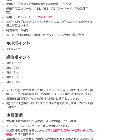
使用バージョン：大会開催時点での最新バージョン
使用可能コンソール：PS4、PS5、PC（キーボード、マウス使用
可）
使用モード：
バトルロイヤル トリオ
※ゲームのプレイリストアップデートによりゲームモードを変更する
場合がございます。
制限時間：3時間
ルール：制限時間内に獲得した上位3スコアの合計で競い合う​​
キルポイント
1キル=1pt
順位ポイント
1位：10pt
2位：7pt
3位：5pt
4位：3pt
5位：1pt
スコアの提出につきましては、スクリーンショットまたはスマホで撮
影していただいた画像をDiscordにて提出して頂く流れとなります。
3時間経過時点でポイントの計測は集計は終了となります。
例）23:01以降に出されたスコアは全て無効となります。カウント致
しません。
注意事項
大会中は必ず運営の指示に従うようにお願いいたします。
チートツール、コンバーター等の使用は禁止です。
参加者様の公平性を保つため、
VPNを使用してのゲームマッチングは
禁止
とさせて頂きます。​
運営側で不正と判断した場合は大会参加権利を剥奪させていただきま