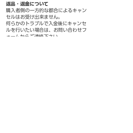
返品・返金について
購入者側の一方的な都合によるキャン
セルはお受け出来ません。
何らかのトラブルで入金後にキャンセ
ルを行いたい場合は、お問い合わせフ
ォームからご連絡下さい。
ただし、商品受け渡し後の購入者都合
によるキャンセルはお受け出来かねま
す。
キャンセルポリシー
生徒様都合による当日の無断欠席（開
始時刻24時間以内に連絡がない場合）
におけるキャンセル手数料は100％と
させて頂きます。
商品代金以外に必要な料金
表示された金額の他、下記が必要で
す。
銀行振込：振込手数料はお客様ご負担