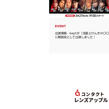
EVENT
出演情報 - keptが「流星とけんきの〇〇
に解説役として出演しました！