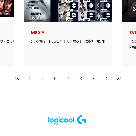
MEDIA
EV
やりたい !」
出演情報 - keptが『スマポケ』 に参加決定!!
出演
Le
5
6
7
8
9