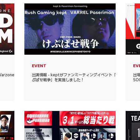
EVENT
EV
Warzone
出演情報 - keptがファンミーティングイベント「け
出場
ぷぱせ戦争」を実施しました！
SO