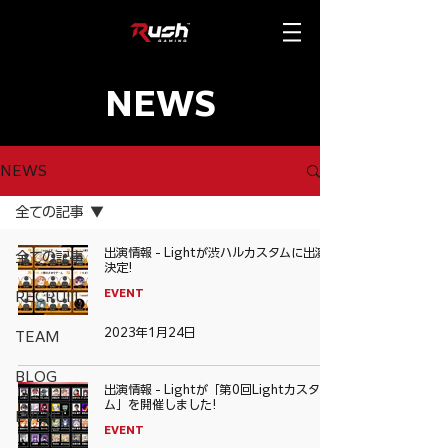
NEWS
NEWS
全ての記事
出演情報 - Lightが渋ハルカスタムに出演
全ての記事
決定!
EVENT
RECRUIT
2023年1月24日
TEAM
BLOG
出演情報 - Lightが「第0回Lightカスタ
ム」を開催しました!
EVENT
EVENT