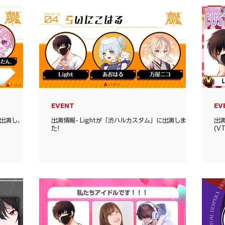
EVENT
EV
に出演し、チ
出演情報- Lightが「渋ハルカスタム」に出演しまし
出演
た!
(V