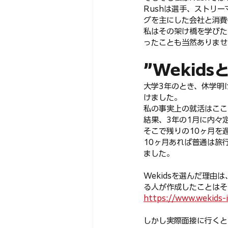
Rushは選手、ストリー
グを主にした会社と消費
私はその架け橋を学びた
ったことも当然ありませ
”Wekids
大学3年のとき、休学明
けました。
私の事実上の就活はここ
結果、3年の1月に内々
そこで残りの10ヶ月を過
10ヶ月あれば普通は旅
ました。
Wekidsを選んだ理
る人が作成したことはそ
https://www.wekids-i
しかし実際面接に行くと