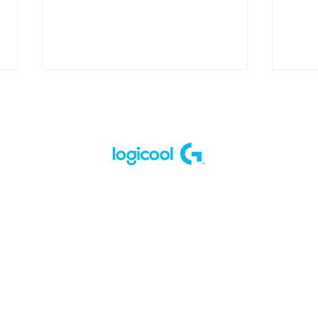
「Rush Gaming Fan
【ス
Meeting 2024」レポート
へ、