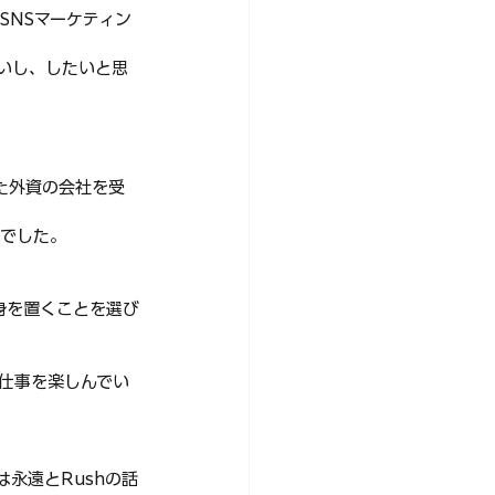
SNSマーケティン
いし、したいと思
た外資の会社を受
例でした。
身を置くことを選び
、仕事を楽しんでい
永遠とRushの話