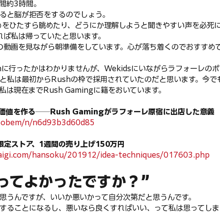
間約3時間。
ると脳が拒否をするのでしょう。
すすめをひたすら眺めたり、どうにか理解しようと聞きやすい声を必死
れば私は帰っていたと思います。
の動画を見ながら朝準備をしています。心が落ち着くのでおすすめ
ushに行ったかはわかりませんが、Wekidsにいながらラフォーレの
と私は最初からRushの枠で採用されていたのだと思います。今で
は現在までRush Gamingに籍をおいています。
値を作る──Rush Gamingがラフォーレ原宿に出店した意義
asobem/n/n6d93b3d60d85
限定ストア、1週間の売り上げ150万円
aigi.com/hansoku/201912/idea-techniques/017603.php
入ってよかったですか？”
思うんですが、いいか悪いかって自分次第だと思うんです。
することになるし、悪いなら良くすればいい、って私は思ってしま