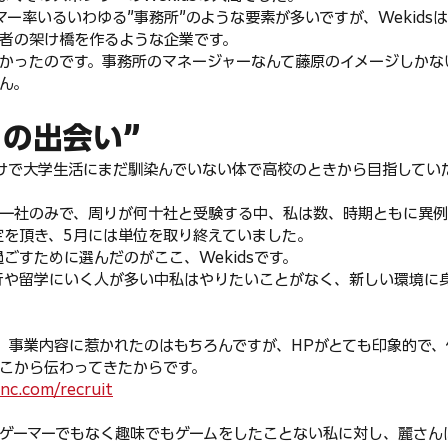
マー率いるいわゆる”事務所”のような要素が多いですが、Wekidsは
者の架け橋を作るような企業です。
かったのです。事務所のマネージャーなんて藤原のイメージしかな
ん。
との出会い”
けで大学生活にまだ馴染んでいない体で高校のときから目指してい
一社のみで、周りが何十社と受験する中、私は数、時期ともに異
定を頂き、5月には単位を取り終えていました。
ごすために選んだのがここ、Wekidsです。
行や留学にいく人が多い中私はやりたいことがなく、新しい環境に
由は、事業内容に惹かれたのはもちろんですが、HPがとても印象的で
こから伝わってきたからです。
nc.com/recruit
ゲーマーでもなく趣味でもゲームをしたことない私に対し、麗さんは