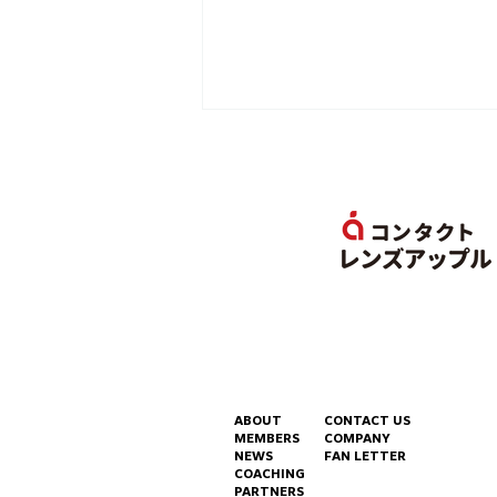
Apex Legendsに『ハセシ
ンバナー』が実装されまし
た！
ABOUT
CONTACT US
MEMBERS
COMPANY
NEWS
FAN LETTER
COACHING
PARTNERS