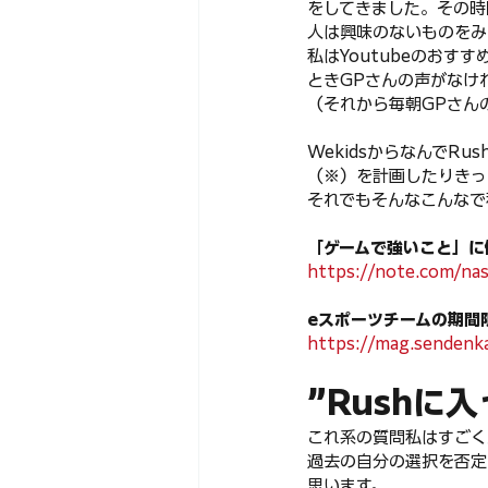
をしてきました。その時
人は興味のないものをみ
私はYoutubeのお
ときGPさんの声がなけ
（それから毎朝GPさん
WekidsからなんでR
（※）を計画したりきっ
それでもそんなこんなで私
「ゲームで強いこと」に価
https://note.com/n
eスポーツチームの期間
https://mag.sendenk
”Rushに
これ系の質問私はすごく
過去の自分の選択を否定
思います。