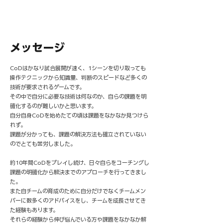
​メッセージ
CoDはかなり試合展開が速く、1シーンを切り取っても
操作テクニックから知識量、判断のスピードなど多くの
技術が要求されるゲームです。
その中で自分に必要な技術は何なのか、自らの課題を明
確化するのが難しいかと思います。
自分自身CoDを始めたての頃は課題をなかなか見つけら
れず。
課題が分かっても、課題の解決方法も確立されていない
のでとても苦労しました。
約10年間CoDをプレイし続け、日々自らをコーチングし
課題の明確化から解決までのアプローチを行ってきまし
た。
また自チームの育成のために自分だけでなくチームメン
バーに数多くのアドバイスをし、チームを成長させてき
た経験もあります。
それらの経験から伸び悩んでいる方や課題をなかなか解